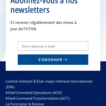
Abonnez-vous à nos
newsletters
Et recevez régulièrement des mises à
jour de l'OTAN.
Write
your
email
S'ABONNER
to
subscribe
Comité militaire & État-major militaire international
(EMI)
s’ouvre
Allied Command Operations (ACO)
dans
Allied Command Transformation (ACT)
s’ouvre
un
La Force pour le Kosovo