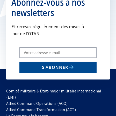
Abonnez-vous à nos
newsletters
Et recevez régulièrement des mises à
jour de l'OTAN.
Write
your
email
S'ABONNER
to
subscribe
Comité militaire & État-major militaire international
(EMI)
s’ouvre
Allied Command Operations (ACO)
dans
Allied Command Transformation (ACT)
s’ouvre
un
La Force pour le Kosovo