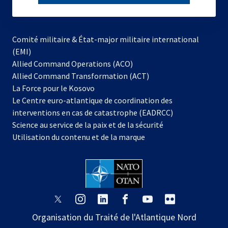
subscribe
Comité militaire & État-major militaire international
(EMI)
s’ouvre
Allied Command Operations (ACO)
dans
Allied Command Transformation (ACT)
s’ouvre
un
La Force pour le Kosovo
dans
nouvel
Le Centre euro-atlantique de coordination des
un
onglet
interventions en cas de catastrophe (EADRCC)
nouvel
Science au service de la paix et de la sécurité
onglet
Utilisation du contenu et de la marque
s’ouvre
s’ouvre
s’ouvre
s’ouvre
s’ouvre
s’ouvre
dans
dans
dans
dans
dans
dans
Organisation du Traité de l'Atlantique Nord
un
un
un
un
un
un