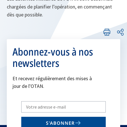
chargées de planifier l’opération, en commençant
dès que possible.
Abonnez-vous à nos
newsletters
Et recevez régulièrement des mises à
jour de l'OTAN.
Write
your
email
S'ABONNER
to