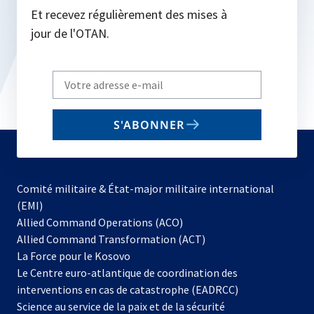
Et recevez régulièrement des mises à
jour de l'OTAN.
Write
your
email
S'ABONNER
to
subscribe
Comité militaire & État-major militaire international
(EMI)
s’ouvre
Allied Command Operations (ACO)
dans
Allied Command Transformation (ACT)
s’ouvre
un
La Force pour le Kosovo
dans
nouvel
Le Centre euro-atlantique de coordination des
un
onglet
interventions en cas de catastrophe (EADRCC)
nouvel
Science au service de la paix et de la sécurité