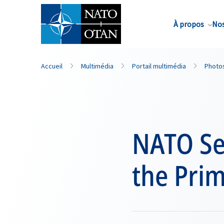
Nom de famille*
À propos
Nos
Accueil
Multimédia
Portail multimédia
Photo
NATO Se
the Pri