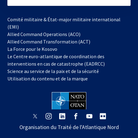
subscribe
Comité militaire & État-major militaire international
(EMI)
s’ouvre
Allied Command Operations (ACO)
dans
Allied Command Transformation (ACT)
s’ouvre
un
La Force pour le Kosovo
dans
nouvel
Le Centre euro-atlantique de coordination des
un
onglet
interventions en cas de catastrophe (EADRCC)
nouvel
Science au service de la paix et de la sécurité
onglet
Utilisation du contenu et de la marque
s’ouvre
s’ouvre
s’ouvre
s’ouvre
s’ouvre
s’ouvre
dans
dans
dans
dans
dans
dans
Organisation du Traité de l'Atlantique Nord
un
un
un
un
un
un
nouvel
nouvel
nouvel
nouvel
nouvel
nouvel