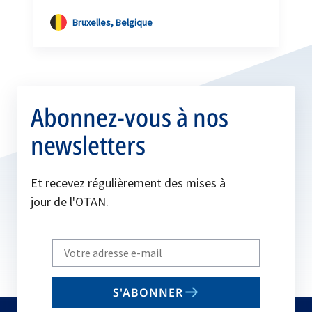
Bruxelles, Belgique
Abonnez-vous à nos
newsletters
Et recevez régulièrement des mises à
jour de l'OTAN.
Write
your
email
S'ABONNER
to