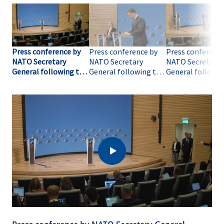
Press conference by
Press conference by
Press conference
NATO Secretary
NATO Secretary
NATO Secretary
General following the
General following the
General followin
meeting of NATO
meeting of NATO
meeting of NAT
Ministers of Foreign
Ministers of Foreign
Ministers of For
Affairs (opening
Affairs (Q&A)
Affairs (Q&A-02)
remarks)