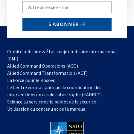
Write
your
email
S'ABONNER
to
subscribe
Comité militaire & État-major militaire international
(EMI)
s’ouvre
Allied Command Operations (ACO)
dans
Allied Command Transformation (ACT)
s’ouvre
un
La Force pour le Kosovo
dans
nouvel
Le Centre euro-atlantique de coordination des
un
onglet
interventions en cas de catastrophe (EADRCC)
nouvel
Science au service de la paix et de la sécurité
onglet
Utilisation du contenu et de la marque