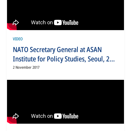
VIDEO
NATO Secretary General at ASAN
Institute for Policy Studies, Seoul, 2
NOV 2017, Part 1 of 2
2 November 2017