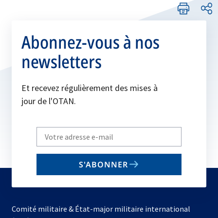
Abonnez-vous à nos
newsletters
Et recevez régulièrement des mises à
jour de l'OTAN.
Write
your
email
S'ABONNER
to
subscribe
Comité militaire & État-major militaire international