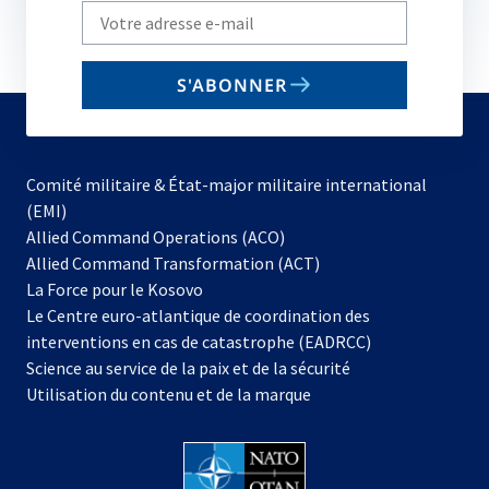
Write
your
email
S'ABONNER
to
subscribe
Comité militaire & État-major militaire international
(EMI)
s’ouvre
Allied Command Operations (ACO)
dans
Allied Command Transformation (ACT)
s’ouvre
un
La Force pour le Kosovo
dans
nouvel
Le Centre euro-atlantique de coordination des
un
onglet
interventions en cas de catastrophe (EADRCC)
nouvel
Science au service de la paix et de la sécurité
onglet
Utilisation du contenu et de la marque