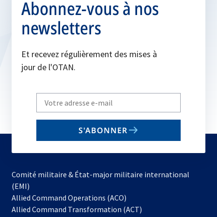
Abonnez-vous à nos
newsletters
Et recevez régulièrement des mises à
jour de l'OTAN.
Write
your
email
S'ABONNER
to
subscribe
Comité militaire & État-major militaire international
(EMI)
s’ouvre
Allied Command Operations (ACO)
dans
Allied Command Transformation (ACT)