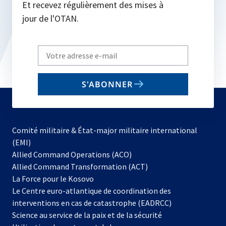
Et recevez régulièrement des mises à
jour de l'OTAN.
Write
your
email
S'ABONNER
to
subscribe
Comité militaire & État-major militaire international
(EMI)
s’ouvre
Allied Command Operations (ACO)
dans
Allied Command Transformation (ACT)
s’ouvre
un
La Force pour le Kosovo
dans
nouvel
Le Centre euro-atlantique de coordination des
un
onglet
interventions en cas de catastrophe (EADRCC)
nouvel
Science au service de la paix et de la sécurité