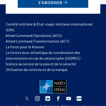
S'ABONNER
to
subscribe
Comité militaire & État-major militaire international
(EMI)
s’ouvre
Allied Command Operations (ACO)
dans
Allied Command Transformation (ACT)
s’ouvre
un
La Force pour le Kosovo
dans
nouvel
Le Centre euro-atlantique de coordination des
un
onglet
interventions en cas de catastrophe (EADRCC)
nouvel
Science au service de la paix et de la sécurité
onglet
Utilisation du contenu et de la marque
s’ouvre
s’ouvre
s’ouvre
s’ouvre
s’ouvre
s’ouvre
dans
dans
dans
dans
dans
dans