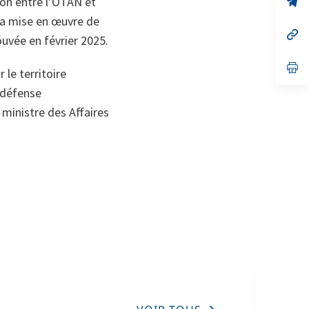
ion entre l’OTAN et
on
da
 la mise en œuvre de
un
no
s’
ouvée en février 2025.
on
da
un
no
s’
le territoire
on
da
un
e défense
no
on
 ministre des Affaires