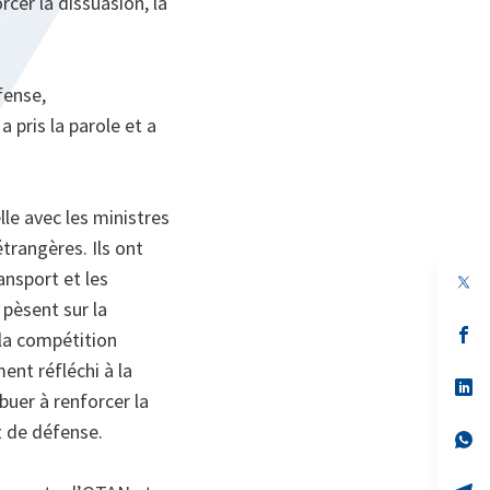
cer la dissuasion, la
fense,
 pris la parole et a
e avec les ministres
étrangères. Ils ont
ansport et les
pèsent sur la
s’
 la compétition
da
un
ent réfléchi à la
no
s’
buer à renforcer la
on
da
un
t de défense.
no
s’
on
da
un
no
s’