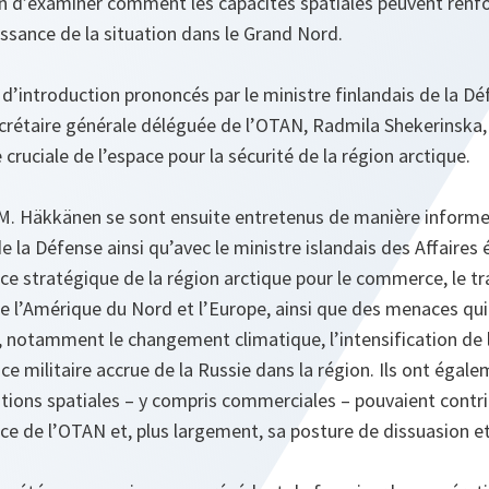
n d’examiner comment les capacités spatiales peuvent renfor
aissance de la situation dans le Grand Nord.
’introduction prononcés par le ministre finlandais de la Dé
crétaire générale déléguée de l’OTAN, Radmila Shekerinska, a
cruciale de l’espace pour la sécurité de la région arctique.
. Häkkänen se sont ensuite entretenus de manière informell
 la Défense ainsi qu’avec le ministre islandais des Affaires 
ce stratégique de la région arctique pour le commerce, le tr
 l’Amérique du Nord et l’Europe, ainsi que des menaces qui 
e, notamment le changement climatique, l’intensification de
e militaire accrue de la Russie dans la région. Ils ont égalem
tions spatiales – y compris commerciales – pouvaient contri
nce de l’OTAN et, plus largement, sa posture de dissuasion e