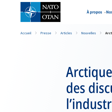
Nom de famille*
À propos
Nos
Accueil
Presse
Articles
Nouvelles
Arct
Arctique
des disc
l’industr