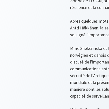
Forum
de l’OTAN, afi
résilience et la conn
Après quelques mots d
Antti Häkkänen, la se
souligné l’importance 
Mme Shekerinska et M
norvégien et danois de
discuté de l’importan
communications entre
sécurité de l’Arctiqu
mondiale et la présenc
manière dont les solu
capacité de surveilla