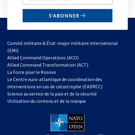
your
email
S'ABONNER
to
subscribe
Comité militaire & État-major militaire international
(EMI)
s’ouvre
Allied Command Operations (ACO)
dans
Allied Command Transformation (ACT)
s’ouvre
un
La Force pour le Kosovo
dans
nouvel
Le Centre euro-atlantique de coordination des
un
onglet
interventions en cas de catastrophe (EADRCC)
nouvel
Science au service de la paix et de la sécurité
onglet
Utilisation du contenu et de la marque