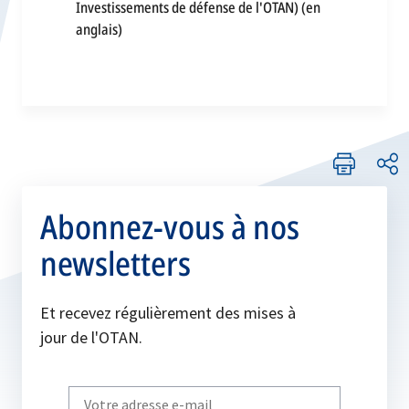
Investissements de défense de l'OTAN) (en
s’ouvre
anglais)
dans
un
nouvel
onglet
Abonnez-vous à nos
newsletters
Et recevez régulièrement des mises à
jour de l'OTAN.
Write