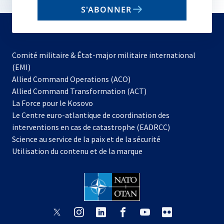
email
S'ABONNER
to
subscribe
Comité militaire & État-major militaire international
(EMI)
s’ouvre
Allied Command Operations (ACO)
dans
Allied Command Transformation (ACT)
s’ouvre
un
La Force pour le Kosovo
dans
nouvel
Le Centre euro-atlantique de coordination des
un
onglet
interventions en cas de catastrophe (EADRCC)
nouvel
Science au service de la paix et de la sécurité
onglet
Utilisation du contenu et de la marque
s’ouvre
s’ouvre
s’ouvre
s’ouvre
s’ouvre
s’ouvre
dans
dans
dans
dans
dans
dans