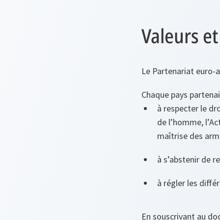
Valeurs e
Le Partenariat euro-a
Chaque pays partenai
à respecter le dr
de l’homme, l’Act
maîtrise des arm
à s’abstenir de r
à régler les diff
En souscrivant au doc