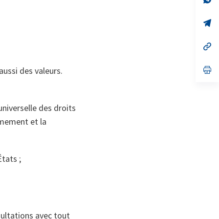
on
da
un
no
s’
on
da
un
no
s’
on
da
un
no
s’
aussi des valeurs.
on
da
un
no
on
universelle des droits
rmement et la
tats ;
sultations avec tout