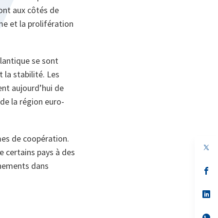
sont aux côtés de
e et la prolifération
lantique se sont
 la stabilité. Les
nt aujourd’hui de
de la région euro-
mes de coopération.
e certains pays à des
vénements dans
s’
da
un
no
s’
on
da
un
no
s’