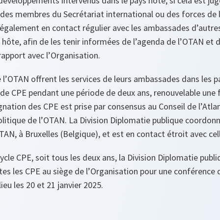
développements intervenus dans le pays hôte, si cela est jug
, des membres du Secrétariat international ou des forces de
nt également en contact régulier avec les ambassades d’aut
s hôte, afin de les tenir informées de l’agenda de l’OTAN et d
 rapport avec l’Organisation.
l’OTAN offrent les services de leurs ambassades dans les p
 de CPE pendant une période de deux ans, renouvelable une f
ignation des CPE est prise par consensus au Conseil de l’Atla
olitique de l’OTAN. La Division Diplomatie publique coordon
TAN, à Bruxelles (Belgique), et est en contact étroit avec cell
cle CPE, soit tous les deux ans, la Division Diplomatie publiq
es les CPE au siège de l’Organisation pour une conférence d
lieu les 20 et 21 janvier 2025.