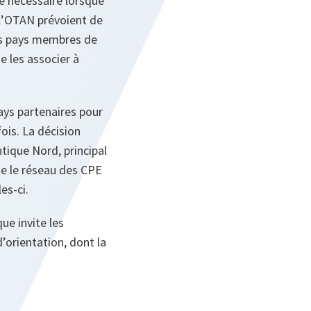
é nécessaire lorsque
 l’OTAN prévoient de
res pays membres de
e les associer à
ays partenaires pour
ois. La décision
ntique Nord, principal
ne le réseau des CPE
es-ci.
ue invite les
’orientation, dont la