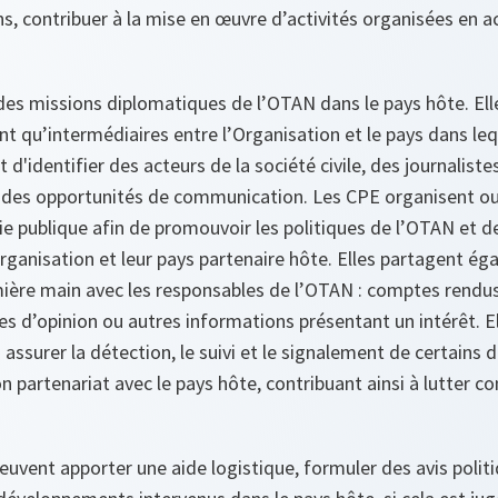
ins, contribuer à la mise en œuvre d’activités organisées en a
des missions diplomatiques de l’OTAN dans le pays hôte. Ell
ant qu’intermédiaires entre l’Organisation et le pays dans leq
 d'identifier des acteurs de la société civile, des journalist
er des opportunités de communication. Les CPE organisent o
ie publique afin de promouvoir les politiques de l’OTAN et d
rganisation et leur pays partenaire hôte. Elles partagent é
ère main avec les responsables de l’OTAN : comptes rendus p
s d’opinion ou autres informations présentant un intérêt. E
 assurer la détection, le suivi et le signalement de certains 
on partenariat avec le pays hôte, contribuant ainsi à lutter c
peuvent apporter une aide logistique, formuler des avis polit