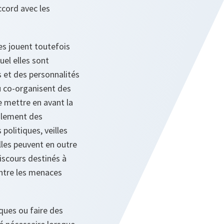
ccord avec les
es jouent toutefois
uel elles sont
es et des personnalités
u co-organisent des
e mettre en avant la
galement des
olitiques, veilles
lles peuvent en outre
discours destinés à
ontre les menaces
iques ou faire des