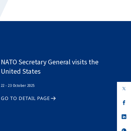
NATO Secretary General visits the
United States
22 - 23 October 2025
GO TO DETAIL PAGE
s’
da
un
no
s’
on
da
un
no
s’