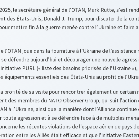
2025, le secrétaire général de l’OTAN, Mark Rutte, s’est rend
ent des États-Unis, Donald J. Trump, pour discuter de la contr
pour mettre fin à la guerre menée contre l’Ukraine et faire a
que l’OTAN joue dans la fourniture à l’Ukraine de l’assistance 
 se défendre aujourd’hui et décourager une nouvelle agressi
itiative PURL (« liste des besoins priorisés de l’Ukraine »), 
des équipements essentiels des États-Unis au profit de l’Ukra
 a profité de sa visite pour rencontrer également un certai
nt des membres du NATO Observer Group, qui suit l’action d
TAN à l’Ukraine, ainsi que la manière dont l’Alliance continue
 toute agression et à se défendre face à de multiples menac
concerne les récentes violations de l’espace aérien de pays de 
ation entre les Alliés était efficace et que l’initiative East