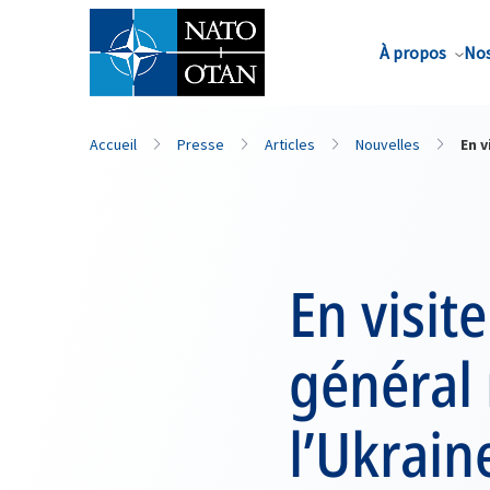
Nom de famille*
À propos
Nos
Accueil
Presse
Articles
Nouvelles
En v
En visit
général 
l’Ukrain