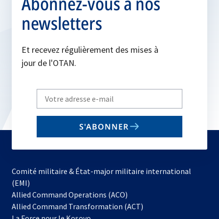
Abonnez-vous à nos
newsletters
Et recevez régulièrement des mises à
jour de l'OTAN.
Write
your
email
S'ABONNER
to
subscribe
Comité militaire & État-major militaire international
(EMI)
s’ouvre
Allied Command Operations (ACO)
dans
Allied Command Transformation (ACT)
s’ouvre
un
La Force pour le Kosovo