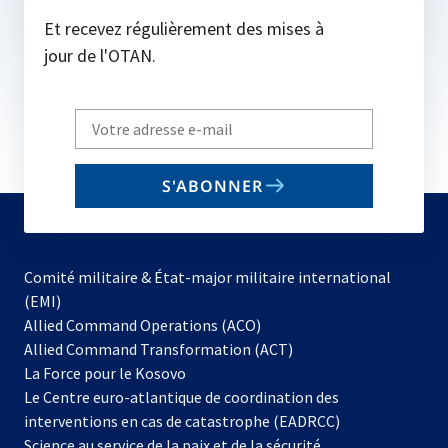
Et recevez régulièrement des mises à
jour de l'OTAN.
Write
your
email
S'ABONNER
to
subscribe
Comité militaire & État-major militaire international
(EMI)
s’ouvre
Allied Command Operations (ACO)
dans
Allied Command Transformation (ACT)
s’ouvre
un
La Force pour le Kosovo
dans
nouvel
Le Centre euro-atlantique de coordination des
un
onglet
interventions en cas de catastrophe (EADRCC)
nouvel
Science au service de la paix et de la sécurité