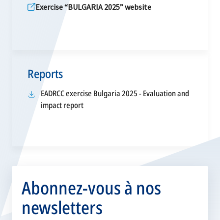
Exercise “BULGARIA 2025” website
Reports
EADRCC exercise Bulgaria 2025 - Evaluation and
s’ouvre
impact report
dans
un
nouvel
onglet
Abonnez-vous à nos
newsletters