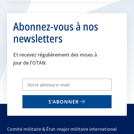
Abonnez-vous à nos
newsletters
Et recevez régulièrement des mises à
jour de l'OTAN.
Write
your
email
S'ABONNER
to
subscribe
Comité militaire & État-major militaire international