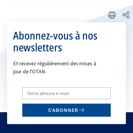
Abonnez-vous à nos
newsletters
Et recevez régulièrement des mises à
jour de l'OTAN.
Write
your
email
S'ABONNER
to
subscribe