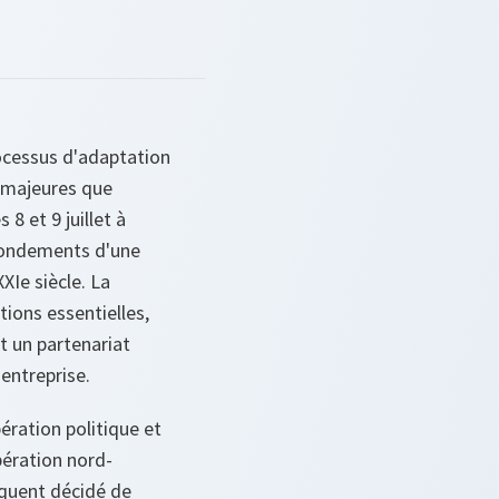
ocessus d'adaptation
s majeures que
 et 9 juillet à
fondements d'une
XIe siècle. La
ctions essentielles,
 un partenariat
 entreprise.
ration politique et
pération nord-
équent décidé de