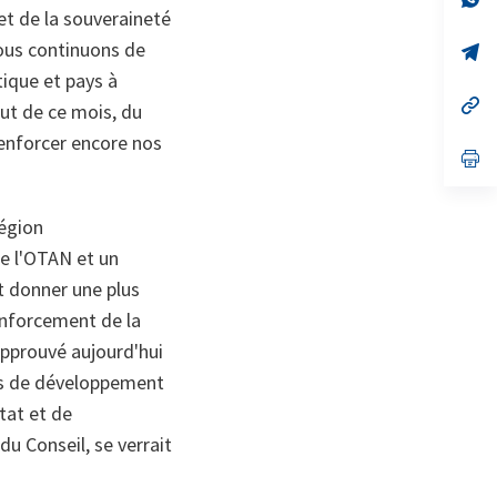
on
da
et de la souveraineté
un
 Nous continuons de
no
s’
on
da
ique et pays à
un
no
s’
but de ce mois, du
on
da
un
enforcer encore nos
no
s’
on
da
un
no
région
on
e l'OTAN et un
t donner une plus
renforcement de la
 approuvé aujourd'hui
tés de développement
tat et de
u Conseil, se verrait