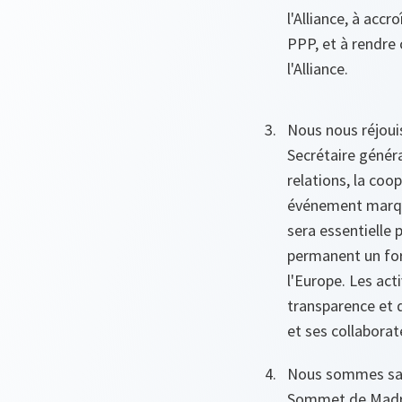
l'Alliance, à accr
PPP, et à rendre 
l'Alliance.
Nous nous réjoui
Secrétaire généra
relations, la coo
événement marque
sera essentielle
permanent un for
l'Europe. Les acti
transparence et d
et ses collaborat
Nous sommes sati
Sommet de Madrid