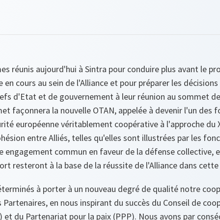
 réunis aujourd'hui à Sintra pour conduire plus avant le pr
e en cours au sein de l'Alliance et pour préparer les décision
efs d'Etat et de gouvernement à leur réunion au sommet des 8
t façonnera la nouvelle OTAN, appelée à devenir l'un des 
rité européenne véritablement coopérative à l'approche du X
ohésion entre Alliés, telles qu'elles sont illustrées par les fon
engagement commun en faveur de la défense collective, et
ort resteront à la base de la réussite de l'Alliance dans cette
rminés à porter à un nouveau degré de qualité notre coopé
s Partenaires, en nous inspirant du succès du Conseil de coo
) et du Partenariat pour la paix (PPP). Nous avons par cons