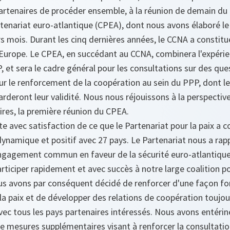
artenaires de procéder ensemble, à la réunion de demain du 
rtenariat euro-atlantique (CPEA), dont nous avons élaboré le
s mois. Durant les cinq dernières années, le CCNA a constit
'Europe. Le CPEA, en succédant au CCNA, combinera l'expérie
, et sera le cadre général pour les consultations sur des que
our le renforcement de la coopération au sein du PPP, dont l
deront leur validité. Nous nous réjouissons à la perspective
ires, la première réunion du CPEA.
 avec satisfaction de ce que le Partenariat pour la paix a 
namique et positif avec 27 pays. Le Partenariat nous a rap
engagement commun en faveur de la sécurité euro-atlantique
rticiper rapidement et avec succès à notre large coalition po
s avons par conséquent décidé de renforcer d'une façon f
la paix et de développer des relations de coopération toujour
ec tous les pays partenaires intéressés. Nous avons entérin
e mesures supplémentaires visant à renforcer la consultatio