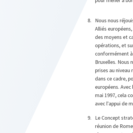
pour mener à bonn
Nous nous réjouis
Alliés européens,
des moyens et cap
opérations, et su
conformément à le
Bruxelles. Nous 
prises au niveau 
dans ce cadre, po
européens. Avec l
mai 1997, cela co
avec l'appui de m
Le Concept strat
réunion de Rome e