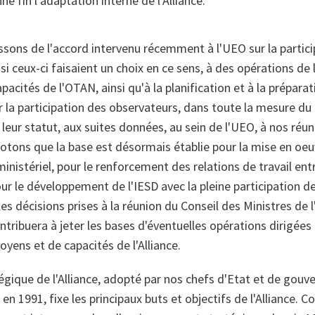
e fin l'adaptation interne de l'Alliance.
sons de l'accord intervenu récemment à l'UEO sur la partici
 si ceux-ci faisaient un choix en ce sens, à des opérations de
acités de l'OTAN, ainsi qu'à la planification et à la préparat
r la participation des observateurs, dans toute la mesure du 
ur statut, aux suites données, au sein de l'UEO, à nos réun
notons que la base est désormais établie pour la mise en oeu
ministériel, pour le renforcement des relations de travail ent
ur le développement de l'IESD avec la pleine participation de 
es décisions prises à la réunion du Conseil des Ministres de l
ntribuera à jeter les bases d'éventuelles opérations dirigée
oyens et de capacités de l'Alliance.
égique de l'Alliance, adopté par nos chefs d'Etat et de gouv
n 1991, fixe les principaux buts et objectifs de l'Alliance. 