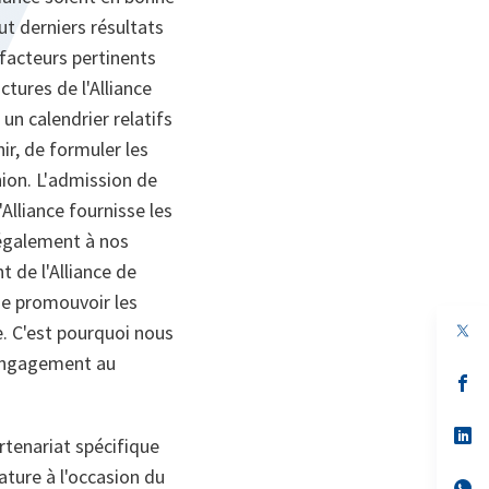
ut derniers résultats
 facteurs pertinents
tures de l'Alliance
n calendrier relatifs
ir, de formuler les
on. L'admission de
lliance fournisse les
également à nos
 de l'Alliance de
de promouvoir les
. C'est pourquoi nous
 engagement au
s’
da
un
no
s’
rtenariat spécifique
on
da
un
ature à l'occasion du
no
s’