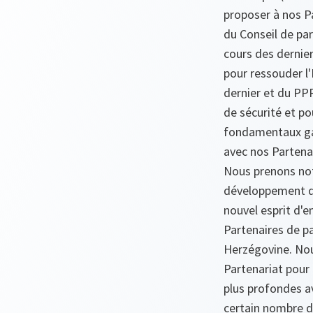
proposer à nos P
du Conseil de pa
cours des dernier
pour ressouder l
dernier et du PPP
de sécurité et p
fondamentaux gar
avec nos Partena
Nous prenons note
développement dy
nouvel esprit d'
Partenaires de pa
Herzégovine. Nou
Partenariat pour 
plus profondes av
certain nombre d