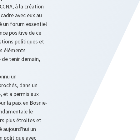
CCNA, à la création
 cadre avec eux au
ué un forum essentiel
nce positive de ce
stions politiques et
es éléments
 de tenir demain,
connu un
prochés, dans un
, et a permis aux
ur la paix en Bosnie-
ondamentale le
s plus étroites et
é aujourd'hui un
n politique avec