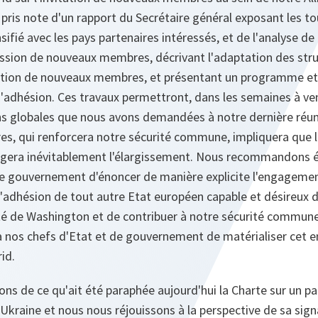
pris note d'un rapport du Secrétaire général exposant les to
sifié avec les pays partenaires intéressés, et de l'analyse de
ssion de nouveaux membres, décrivant l'adaptation des struc
ration de nouveaux membres, et présentant un programme et u
'adhésion. Ces travaux permettront, dans les semaines à ven
globales que nous avons demandées à notre dernière réuni
, qui renforcera notre sécurité commune, impliquera que l'A
igera inévitablement l'élargissement. Nous recommandons 
de gouvernement d'énoncer de manière explicite l'engagement
 l'adhésion de tout autre Etat européen capable et désireux 
ité de Washington et de contribuer à notre sécurité commune
nos chefs d'Etat et de gouvernement de matérialiser cet
id.
ons de ce qu'ait été paraphée aujourd'hui la Charte sur un pa
'Ukraine et nous nous réjouissons à la perspective de sa sign