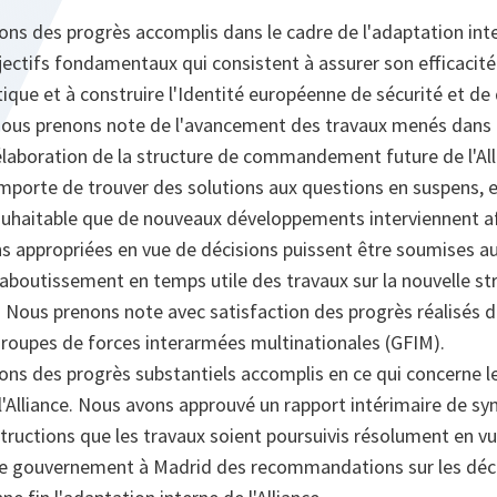
ons des progrès accomplis dans le cadre de l'adaptation inter
jectifs fondamentaux qui consistent à assurer son efficacité 
ntique et à construire l'Identité européenne de sécurité et de
Nous prenons note de l'avancement des travaux menés dans l
'élaboration de la structure de commandement future de l'All
importe de trouver des solutions aux questions en suspens, e
t souhaitable que de nouveaux développements interviennent a
 appropriées en vue de décisions puissent être soumises 
'aboutissement en temps utile des travaux sur la nouvelle st
us prenons note avec satisfaction des progrès réalisés d
roupes de forces interarmées multinationales (GFIM).
tons des progrès substantiels accomplis en ce qui concerne
 l'Alliance. Nous avons approuvé un rapport intérimaire de sy
tructions que les travaux soient poursuivis résolument en v
de gouvernement à Madrid des recommandations sur les déci