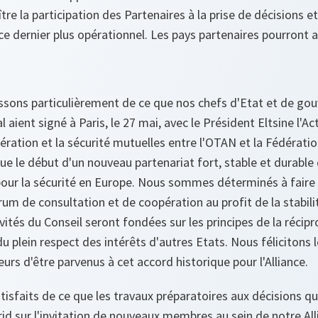
oître la participation des Partenaires à la prise de décisions et
ce dernier plus opérationnel. Les pays partenaires pourront a
ssons particulièrement de ce que nos chefs d'Etat et de go
l aient signé à Paris, le 27 mai, avec le Président Eltsine l'A
pération et la sécurité mutuelles entre l'OTAN et la Fédérati
 le début d'un nouveau partenariat fort, stable et durable
 pour la sécurité en Europe. Nous sommes déterminés à faire 
um de consultation et de coopération au profit de la stabili
vités du Conseil seront fondées sur les principes de la récipro
u plein respect des intérêts d'autres Etats. Nous félicitons 
eurs d'être parvenus à cet accord historique pour l'Alliance.
sfaits de ce que les travaux préparatoires aux décisions qui
 sur l'invitation de nouveaux membres au sein de notre All