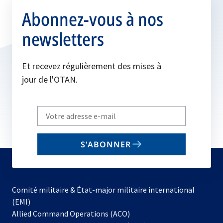
Abonnez-vous à nos
newsletters
Et recevez régulièrement des mises à
jour de l'OTAN.
Write
your
email
S'ABONNER
to
subscribe
Comité militaire & État-major militaire international
(EMI)
Allied Command Operations (ACO)