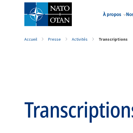
Nom de famille*
À propos
Nos
Accueil
Presse
Activités
Transcriptions
Transcription