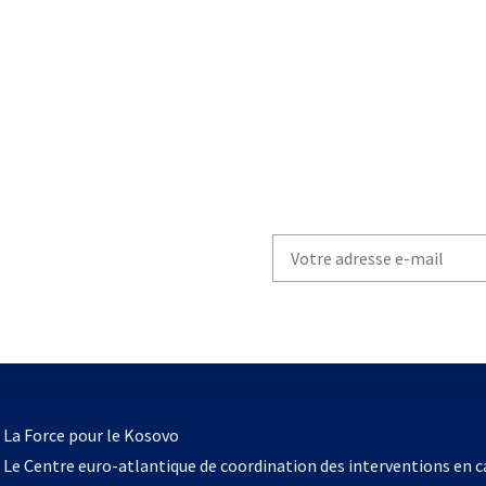
Write
your
email
to
subscribe
s’ouvre
l
La Force pour le Kosovo
dans
Le Centre euro-atlantique de coordination des interventions en 