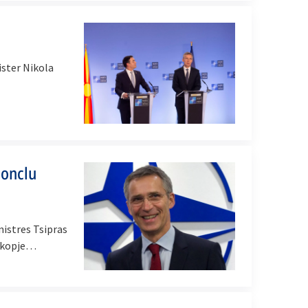
ster Nikola
conclu
nistres Tsipras
 Skopje…