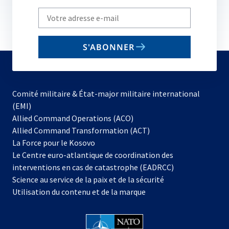
Write
your
email
S'ABONNER
to
subscribe
Comité militaire & État-major militaire international
(EMI)
Allied Command Operations (ACO)
Allied Command Transformation (ACT)
s’ouvre
La Force pour le Kosovo
dans
Le Centre euro-atlantique de coordination des
un
interventions en cas de catastrophe (EADRCC)
nouvel
Science au service de la paix et de la sécurité
onglet
Utilisation du contenu et de la marque