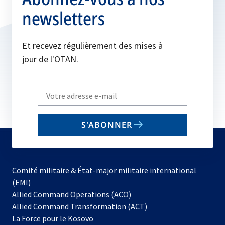
newsletters
Et recevez régulièrement des mises à
jour de l'OTAN.
Write
your
email
S'ABONNER
to
subscribe
Comité militaire & État-major militaire international
(EMI)
Allied Command Operations (ACO)
Allied Command Transformation (ACT)
s’ouvre
La Force pour le Kosovo