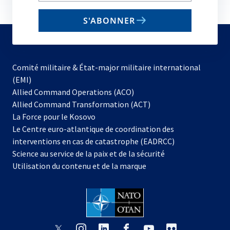
email
S'ABONNER
to
subscribe
Comité militaire & État-major militaire international
(EMI)
Allied Command Operations (ACO)
Allied Command Transformation (ACT)
s’ouvre
La Force pour le Kosovo
dans
Le Centre euro-atlantique de coordination des
un
interventions en cas de catastrophe (EADRCC)
nouvel
Science au service de la paix et de la sécurité
onglet
Utilisation du contenu et de la marque
s’ouvre
s’ouvre
s’ouvre
s’ouvre
s’ouvre
s’ouvre