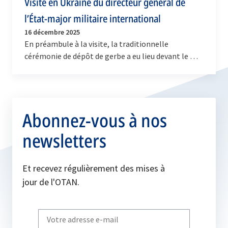
Visite en Ukraine du directeur général de
l’État-major militaire international
16 décembre 2025
En préambule à la visite, la traditionnelle
cérémonie de dépôt de gerbe a eu lieu devant le Mur
du Souvenir, en hommage aux soldats tombés pour
la…
Abonnez-vous à nos
newsletters
Et recevez régulièrement des mises à
jour de l'OTAN.
Write
your