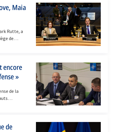
dove, Maia
ark Rutte, a
siège de…
t encore
fense »
ense de la
hauts…
ue de