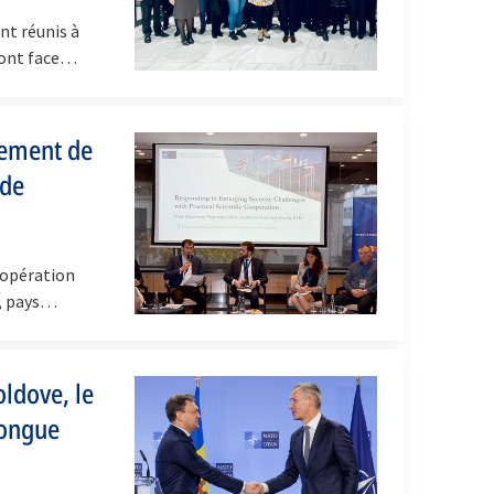
nt réunis à
 font face…
cement de
 de
oopération
a, pays…
oldove, le
longue