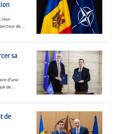
tion
 leur
e secteur de…
cer sa
aire d’une
ique de…
t de