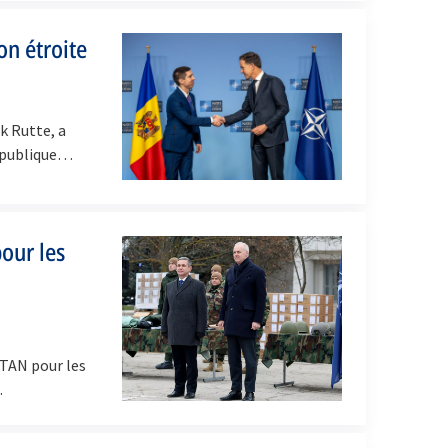
on étroite
k Rutte, a
République…
pour les
n
OTAN pour les
…