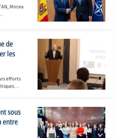
OTAN, Mircea
s…
ue de
r les
rs efforts
rgétiques…
ent sous
n entre