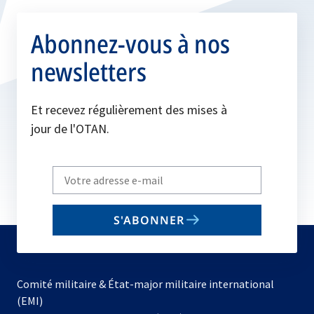
Abonnez-vous à nos
newsletters
Et recevez régulièrement des mises à
jour de l'OTAN.
Write
your
email
S'ABONNER
to
subscribe
Comité militaire & État-major militaire international
(EMI)