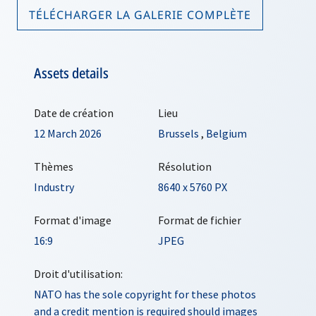
TÉLÉCHARGER LA GALERIE COMPLÈTE
Assets details
Date de création
Lieu
12 March 2026
Brussels
,
Belgium
Thèmes
Résolution
Industry
8640 x 5760 PX
Format d'image
Format de fichier
16:9
JPEG
Droit d'utilisation:
NATO has the sole copyright for these photos
and a credit mention is required should images