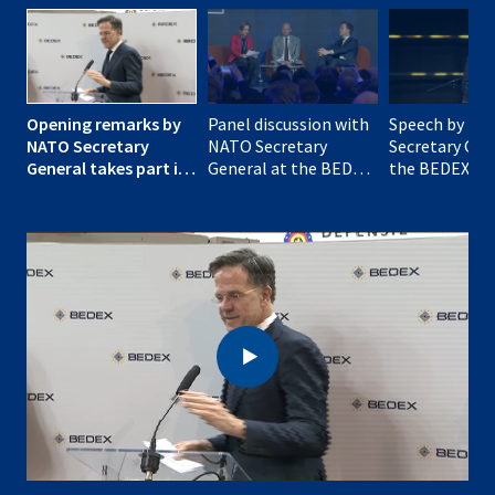
Opening remarks by
Panel discussion with
Speech by NA
NATO Secretary
NATO Secretary
Secretary Gen
General takes part in
General at the BEDEX
the BEDEX 20
the BEDEX 2026
2026 Conference
Conference
Conference