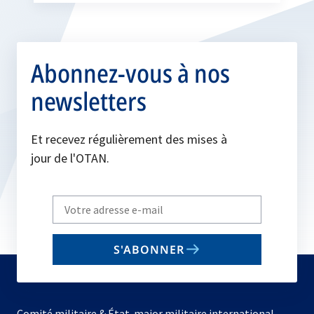
Abonnez-vous à nos
newsletters
Et recevez régulièrement des mises à
jour de l'OTAN.
Write
your
email
S'ABONNER
to
subscribe
Comité militaire & État-major militaire international