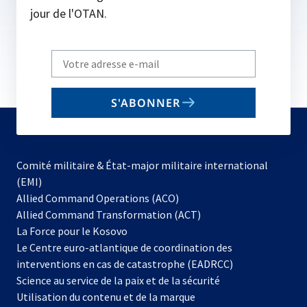
jour de l'OTAN.
Write
your
email
S'ABONNER
to
subscribe
Comité militaire & État-major militaire international
(EMI)
s’ouvre
Allied Command Operations (ACO)
dans
Allied Command Transformation (ACT)
s’ouvre
un
La Force pour le Kosovo
dans
nouvel
Le Centre euro-atlantique de coordination des
un
onglet
interventions en cas de catastrophe (EADRCC)
nouvel
Science au service de la paix et de la sécurité
onglet
Utilisation du contenu et de la marque