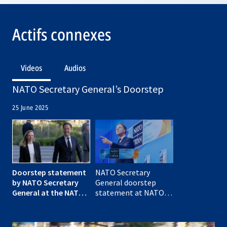
Actifs connexes
Videos
Audios
NATO Secretary General’s Doorstep
25 June 2025
Doorstep statement
NATO Secretary
by NATO Secretary
General doorstep
General at the NATO
statement at NATO
Summit in The Hague
Summit in The Hague
🇳🇱, 25 JUN 2025