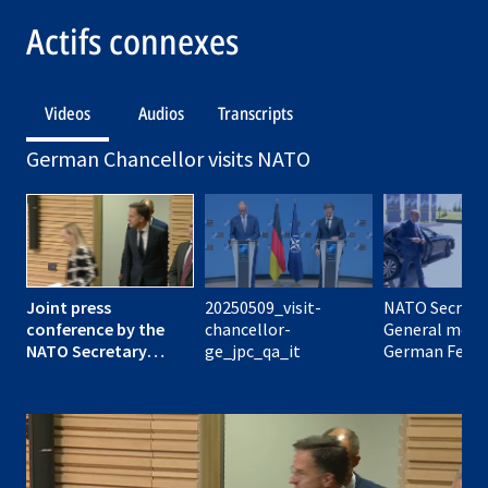
Actifs connexes
Videos
Audios
Transcripts
German Chancellor visits NATO
Joint press
20250509_visit-
NATO Secreta
conference by the
chancellor-
General meet
NATO Secretary
ge_jpc_qa_it
German Feder
General and the
Chancellor
German Federal
Chancellor