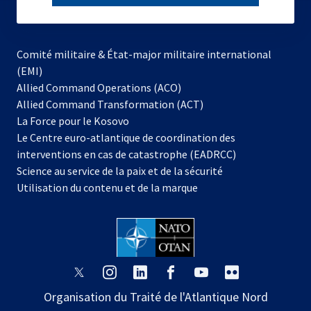
subscribe
Comité militaire & État-major militaire international
(EMI)
s’ouvre
Allied Command Operations (ACO)
dans
Allied Command Transformation (ACT)
s’ouvre
un
La Force pour le Kosovo
dans
nouvel
Le Centre euro-atlantique de coordination des
un
onglet
interventions en cas de catastrophe (EADRCC)
nouvel
Science au service de la paix et de la sécurité
onglet
Utilisation du contenu et de la marque
s’ouvre
s’ouvre
s’ouvre
s’ouvre
s’ouvre
s’ouvre
dans
dans
dans
dans
dans
dans
Organisation du Traité de l'Atlantique Nord
un
un
un
un
un
un