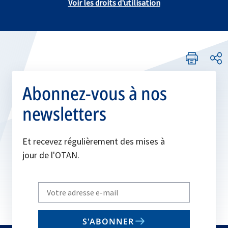
Voir les droits d'utilisation
Abonnez-vous à nos
newsletters
Et recevez régulièrement des mises à
jour de l'OTAN.
Write
your
email
S'ABONNER
to