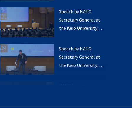
Speech by NATO
Secretary General at
the Keio University
(opening remarks)
Speech by NATO
Secretary General at
the Keio University
(Q&A 1/2)
NATO Secretary
General meets with
Japanese Minister of
Defence
NATO Secretary
General visits