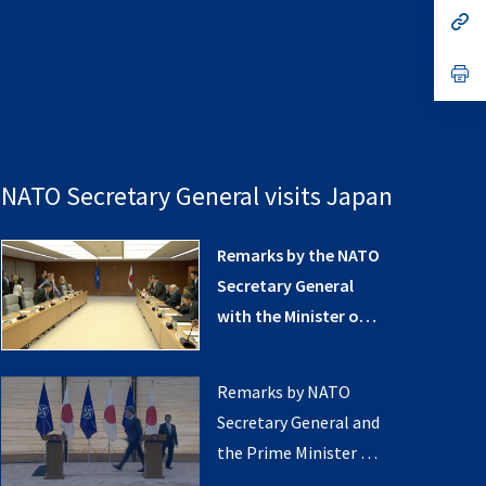
no
s’
on
da
un
no
s’
on
da
un
no
on
NATO Secretary General visits Japan
Remarks by the NATO
Secretary General
with the Minister of
Defence of Japan
Remarks by NATO
Secretary General and
the Prime Minister of
Japan