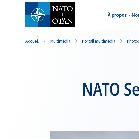
Nom de famille*
À propos
Nos
Accueil
Multimédia
Portail multimédia
Photo
NATO Sec