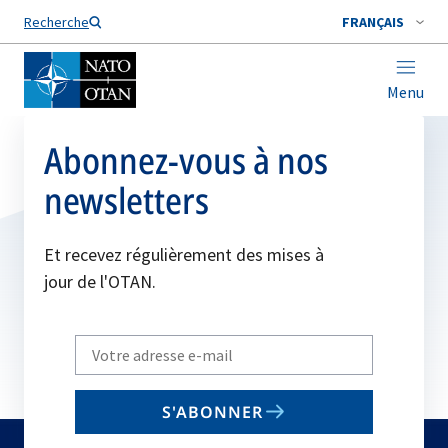
Nom de famille*
Recherche
FRANÇAIS
Menu
Abonnez-vous à nos
newsletters
Et recevez régulièrement des mises à
jour de l'OTAN.
Write
your
email
S'ABONNER
to
subscribe