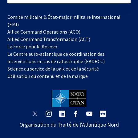
Comité militaire & État-major militaire international
(EMI)
Allied Command Operations (ACO)
Allied Command Transformation (ACT)
s’ouvre
La Force pour le Kosovo
dans
Le Centre euro-atlantique de coordination des
un
interventions en cas de catastrophe (EADRCC)
nouvel
Science au service de la paix et de la sécurité
onglet
Utilisation du contenu et de la marque
s’ouvre
s’ouvre
s’ouvre
s’ouvre
s’ouvre
s’ouvre
dans
dans
dans
dans
dans
dans
Organisation du Traité de l'Atlantique Nord
un
un
un
un
un
un
nouvel
nouvel
nouvel
nouvel
nouvel
nouvel