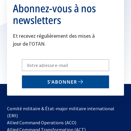
Abonnez-vous à nos
newsletters
Et recevez régulièrement des mises à
jour de l'OTAN.
Write
your
email
S'ABONNER
to
subscribe
Comité militaire & État-major militaire international
(EMI)
s’ouvre
Allied Command Operations (ACO)
dans
Allied Command Transformation (ACT)