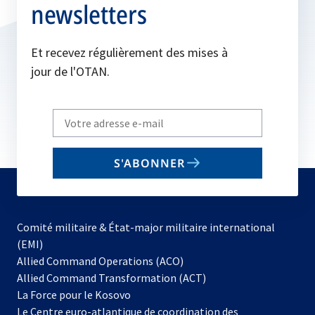
newsletters
Et recevez régulièrement des mises à
jour de l'OTAN.
Write
your
email
S'ABONNER
to
subscribe
Comité militaire & État-major militaire international
(EMI)
s’ouvre
Allied Command Operations (ACO)
dans
Allied Command Transformation (ACT)
s’ouvre
un
La Force pour le Kosovo
dans
nouvel
Le Centre euro-atlantique de coordination des