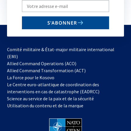
Write
your
email
S'ABONNER
to
subscribe
Comité militaire & État-major militaire international
(EMI)
Allied Command Operations (ACO)
Allied Command Transformation (ACT)
s’ouvre
La Force pour le Kosovo
dans
Le Centre euro-atlantique de coordination des
un
interventions en cas de catastrophe (EADRCC)
nouvel
Science au service de la paix et de la sécurité
onglet
Utilisation du contenu et de la marque